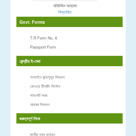
মহিউদ্দিন আহমেদ
বিস্তারিত
Govt. Forms
T.R Form No. 6
Passport Form
কেন্দ্রীয় ই-সেবা
অনলাইন জন্ম/মৃত্যু নিবন্ধন
রেলওয়ে টিকেটিং সিস্টেম
পাসপোর্ট ফরম
আয়কর নিবন্ধন
গুরুত্বপূর্ণ লিংক
জাতীয় তথ্য বাতায়ন