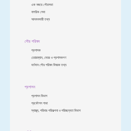
এক নজরে পৌরসভা
নাগরিক সেবা
আদমশুমারী তথ্য
পৌর পরিষদ
প্রশাসক
চেয়ারম্যান, মেয়র ও প্রশাসকগণ
বর্তমান পৌর পরিষদ বিষয়ক তথ্য
প্রশাসন
প্রশাসন বিভাগ
প্রকৌশল শাখা
স্বাস্থ্য, পরিবার পরিকল্পনা ও পরিচ্ছন্নতা ‍বিভাগ