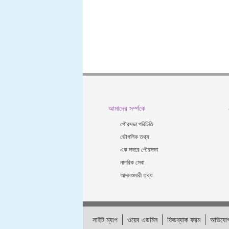
আমাদের সর্ম্পকে
পৌরসভা পরিচিতি
ভৌগলিক তথ্য
এক নজরে পৌরসভা
নাগরিক সেবা
আদমশুমারী তথ্য
সাইট ম্যাপ
ওয়েব এডমিন
ফিডব্যাক ফরম
অভিযোগ